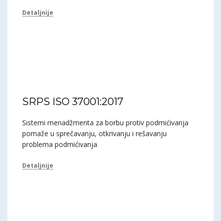
Detaljnije
SRPS ISO 37001:2017
Sistemi menadžmenta za borbu protiv podmićivanja
pomaže u sprečavanju, otkrivanju i rešavanju
problema podmićivanja
Detaljnije