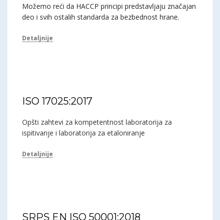
Možemo reći da HACCP principi predstavljaju značajan
deo i svih ostalih standarda za bezbednost hrane.
Detaljnije
ISO 17025:2017
Opšti zahtevi za kompetentnost laboratorija za
ispitivanje i laboratorija za etaloniranj
e
Detaljnije
SRPS EN ISO 50001:2018