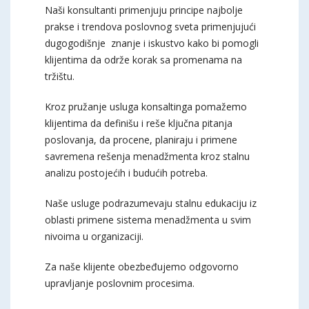
Naši konsultanti primenjuju principe najbolje
prakse i trendova poslovnog sveta primenjujući
dugogodišnje znanje i iskustvo kako bi pomogli
klijentima da održe korak sa promenama na
tržištu.
Kroz pružanje usluga konsaltinga pomažemo
klijentima da definišu i reše ključna pitanja
poslovanja, da procene, planiraju i primene
savremena rešenja menadžmenta kroz stalnu
analizu postojećih i budućih potreba.
Naše usluge podrazumevaju stalnu edukaciju iz
oblasti primene sistema menadžmenta u svim
nivoima u organizaciji.
Za naše klijente obezbeđujemo odgovorno
upravljanje poslovnim procesima.