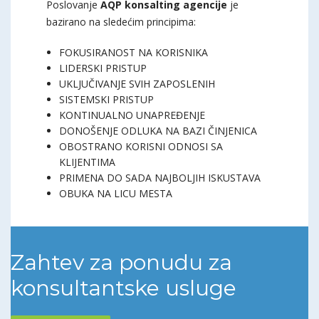
Poslovanje
AQP konsalting agencije
je
bazirano na sledećim principima:
FOKUSIRANOST NA KORISNIKA
LIDERSKI PRISTUP
UKLJUČIVANJE SVIH ZAPOSLENIH
SISTEMSKI PRISTUP
KONTINUALNO UNAPREĐENJE
DONOŠENJE ODLUKA NA BAZI ČINJENICA
OBOSTRANO KORISNI ODNOSI SA
KLIJENTIMA
PRIMENA DO SADA NAJBOLJIH ISKUSTAVA
OBUKA NA LICU MESTA
Zahtev za ponudu za
konsultantske usluge