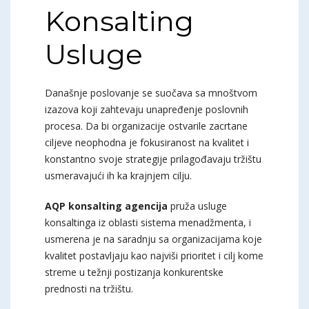
Konsalting
Usluge
Današnje poslovanje se suočava sa mnoštvom
izazova koji zahtevaju unapređenje poslovnih
procesa. Da bi organizacije ostvarile zacrtane
ciljeve neophodna je fokusiranost na kvalitet i
konstantno svoje strategije prilagođavaju tržištu
usmeravajući ih ka krajnjem cilju.
AQP konsalting agencija
pruža usluge
konsaltinga iz oblasti sistema menadžmenta, i
usmerena je na saradnju sa organizacijama koje
kvalitet postavljaju kao najviši prioritet i cilj kome
streme u težnji postizanja konkurentske
prednosti na tržištu.