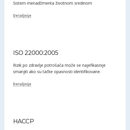
Sistem menadžmenta životnom sredinom
Detaljnije
ISO 22000:2005
Rizik po zdravlje potrošača može se najefikasnije
smanjiti ako su tačke opasnosti identifikovane.
Detaljnije
HACCP