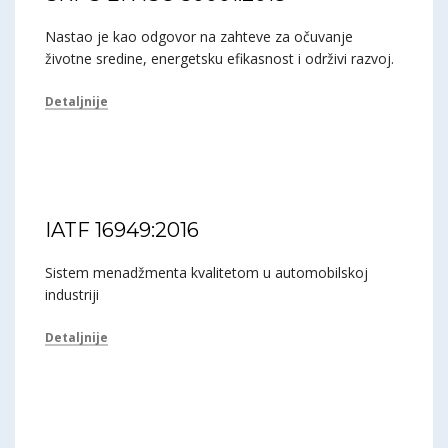
Nastao je kao odgovor na zahteve za očuvanje
životne sredine, energetsku efikasnost i održivi razvoj.
Detaljnije
IATF 16949:2016
Sistem menadžmenta kvalitetom u automobilskoj
industriji
Detaljnije