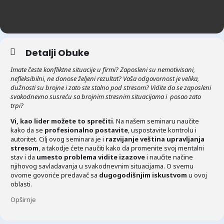
Detalji Obuke
Imate česte konfliktne situacije u firmi? Zaposleni su nemotivisani,
nefleksibilni, ne donose željeni rezultat? Vaša odgovornost je velika,
dužnosti su brojne i zato ste stalno pod stresom? Vidite da se zaposleni
svakodnevno susreću sa brojnim stresnim situacijama i posao zato
trpi?
Vi, kao lider možete to sprečiti
. Na našem seminaru naučite
kako da se
profesionalno postavite
, uspostavite kontrolu i
autoritet. Cilj ovog seminara je i
razvijanje veština upravljanja
stresom
, a takodje ćete naučiti kako da promenite svoj mentalni
stav i da
umesto problema vidite izazove
i naučite načine
njihovog savladavanja u svakodnevnim situacijama. O svemu
ovome govoriće predavač sa
dugogodišnjim iskustvom
u ovoj
oblasti.
Opširnje