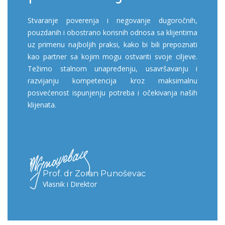
Stvaranje poverenja i negovanje dugoročnih,
pouzdanih i obostrano korisnih odnosa sa klijentima
uz primenu najboljih praksi, kako bi bili prepoznati
kao partner sa kojim mogu ostvariti svoje ciljeve.
Težimo stalnom unapređenju, usavršavanju i
razvijanju kompetencija kroz maksimalnu
posvećenost ispunjenju potreba i očekivanja naših
klijenata.
Prof. dr Zoran Punoševac
Vlasnik i Direktor