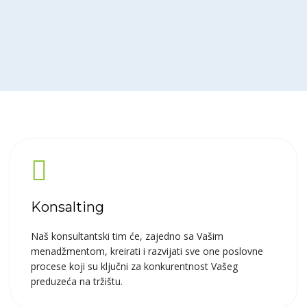
Konsalting
Naš konsultantski tim će, zajedno sa Vašim
menadžmentom, kreirati i razvijati sve one poslovne
procese koji su ključni za konkurentnost Vašeg
preduzeća na tržištu.