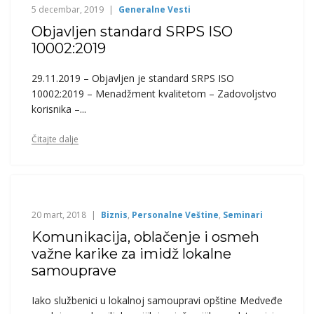
5 decembar, 2019
Generalne Vesti
Objavljen standard SRPS ISO
10002:2019
29.11.2019 – Objavljen je standard SRPS ISO
10002:2019 – Menadžment kvalitetom – Zadovoljstvo
korisnika –...
Čitajte dalje
20 mart, 2018
Biznis
,
Personalne Veštine
,
Seminari
Komunikacija, oblačenje i osmeh
važne karike za imidž lokalne
samouprave
Iako službenici u lokalnoj samoupravi opštine Medveđe