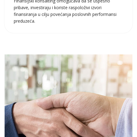
Finansijski konsalting omogućava da se uspešno
pribave, investiraju i koriste raspoloživi izvori
finansiranja u cilju povećanja poslovnih performansi
preduzeća.