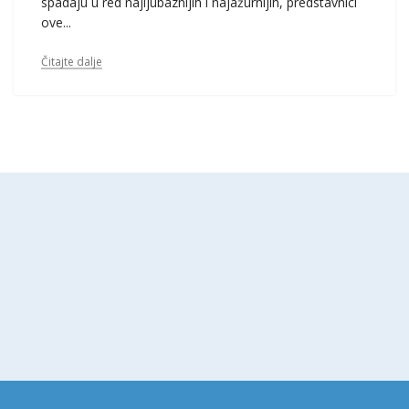
spadaju u red najljubaznijih i najažurnijih, predstavnici
ove...
Čitajte dalje