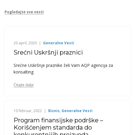
Pogledajte sve vesti
20 april, 2020
Generalne Vesti
Srećni Uskršnji praznici
Srećne Uskršnje praznike želi Vam AQP agencija za
konsalting
Čitajte dalje
10 februar, 2022
Biznis
,
Generalne Vesti
Program finansijske podrške –
Korišćenjem standarda do
konkurentnijih proizvoda