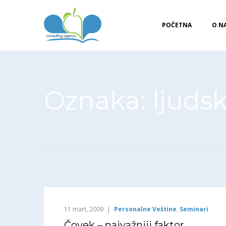
POČETNA
O N
Oznaka:
ljudsk
11 mart, 2009
Personalne Veštine
,
Seminari
Čovek – najvažniji faktor