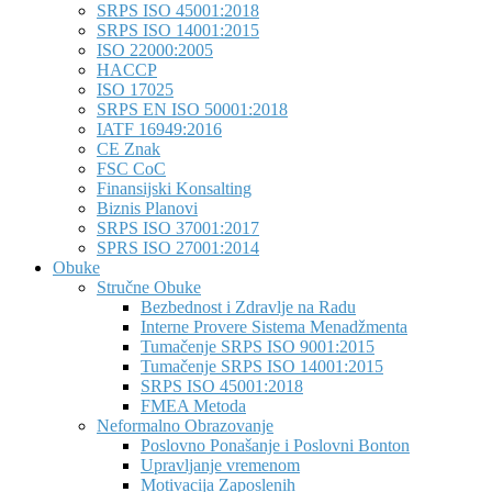
SRPS ISO 45001:2018
SRPS ISO 14001:2015
ISO 22000:2005
HACCP
ISO 17025
SRPS EN ISO 50001:2018
IATF 16949:2016
CE Znak
FSC CoC
Finansijski Konsalting
Biznis Planovi
SRPS ISO 37001:2017
SPRS ISO 27001:2014
Obuke
Stručne Obuke
Bezbednost i Zdravlje na Radu
Interne Provere Sistema Menadžmenta
Tumačenje SRPS ISO 9001:2015
Tumačenje SRPS ISO 14001:2015
SRPS ISO 45001:2018
FMEA Metoda
Neformalno Obrazovanje
Poslovno Ponašanje i Poslovni Bonton
Upravljanje vremenom
Motivacija Zaposlenih