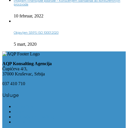
Program finansijske podrške – Korišćenjem standarda do konkurentnijih
proizvoda
10 februar, 2022
Objavljen SRPS ISO 10001:2020
5 mart, 2020
AQP Konsalting Agencija
Čupićeva 4/3,
37000 Kruševac, Srbija
037 410 710
Usluge
Konsalting
Obuke
Finansijski Konsalting
Biznis Planovi