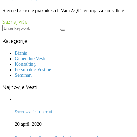
Srećne Uskršnje praznike želi Vam AQP agencija za konsalting
Saznaj više
Kategorije
Biznis
Generalne Vesti
Konsalting
Personalne Veštine
Seminari
Najnovije Vesti
Srećni Uskršnji praznici
20 april, 2020