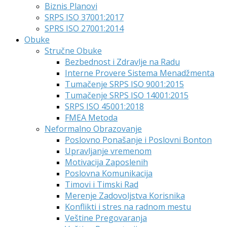
Biznis Planovi
SRPS ISO 37001:2017
SPRS ISO 27001:2014
Obuke
Stručne Obuke
Bezbednost i Zdravlje na Radu
Interne Provere Sistema Menadžmenta
Tumačenje SRPS ISO 9001:2015
Tumačenje SRPS ISO 14001:2015
SRPS ISO 45001:2018
FMEA Metoda
Neformalno Obrazovanje
Poslovno Ponašanje i Poslovni Bonton
Upravljanje vremenom
Motivacija Zaposlenih
Poslovna Komunikacija
Timovi i Timski Rad
Merenje Zadovoljstva Korisnika
Konflikti i stres na radnom mestu
Veštine Pregovaranja