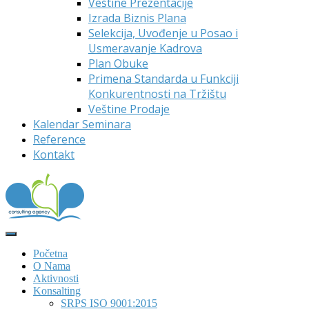
Veštine Prezentacije
Izrada Biznis Plana
Selekcija, Uvođenje u Posao i
Usmeravanje Kadrova
Plan Obuke
Primena Standarda u Funkciji
Konkurentnosti na Tržištu
Veštine Prodaje
Kalendar Seminara
Reference
Kontakt
Početna
O Nama
Aktivnosti
Konsalting
SRPS ISO 9001:2015