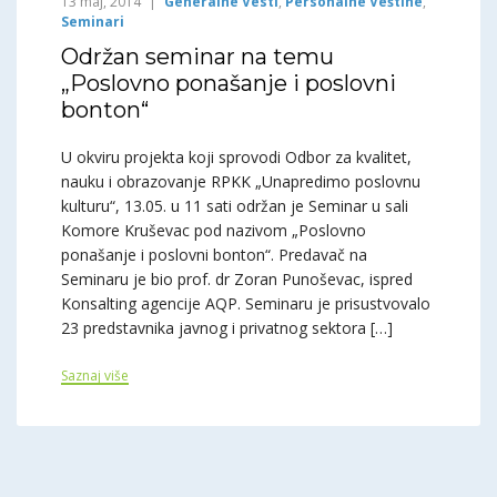
13 maj, 2014
Generalne Vesti
,
Personalne Veštine
,
Seminari
Održan seminar na temu
„Poslovno ponašanje i poslovni
bonton“
U okviru projekta koji sprovodi Odbor za kvalitet,
nauku i obrazovanje RPKK „Unapredimo poslovnu
kulturu“, 13.05. u 11 sati održan je Seminar u sali
Komore Kruševac pod nazivom „Poslovno
ponašanje i poslovni bonton“. Predavač na
Seminaru je bio prof. dr Zoran Punoševac, ispred
Konsalting agencije AQP. Seminaru je prisustvovalo
23 predstavnika javnog i privatnog sektora […]
Saznaj više