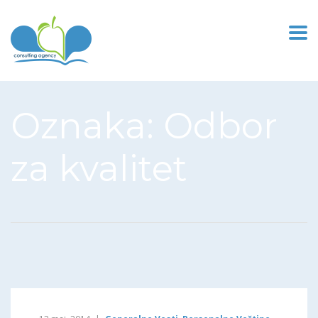
Oznaka:
Odbor
za kvalitet