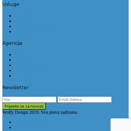
Usluge
Konsalting
Obuke
Finansijski Konsalting
Biznis Planovi
Agencija
Početna
O Nama
Aktivnosti
Kalendar Seminara
Kontakt
Newsletter
Wolfy Design 2019. Sva prava zadrzana.
Uslovi Korišćenja
Politika Privatnosti