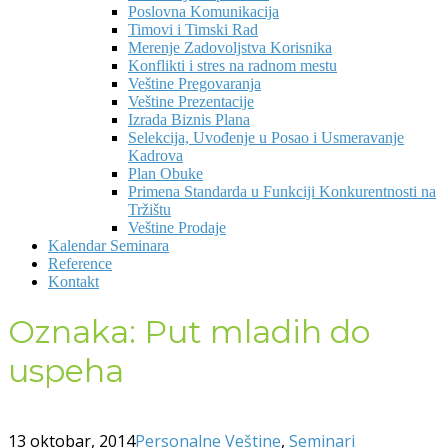
Poslovna Komunikacija
Timovi i Timski Rad
Merenje Zadovoljstva Korisnika
Konflikti i stres na radnom mestu
Veštine Pregovaranja
Veštine Prezentacije
Izrada Biznis Plana
Selekcija, Uvođenje u Posao i Usmeravanje
Kadrova
Plan Obuke
Primena Standarda u Funkciji Konkurentnosti na
Tržištu
Veštine Prodaje
Kalendar Seminara
Reference
Kontakt
Oznaka:
Put mladih do
uspeha
13 oktobar, 2014
Personalne Veštine
,
Seminari