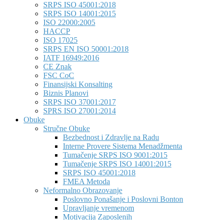
SRPS ISO 45001:2018
SRPS ISO 14001:2015
ISO 22000:2005
HACCP
ISO 17025
SRPS EN ISO 50001:2018
IATF 16949:2016
CE Znak
FSC CoC
Finansijski Konsalting
Biznis Planovi
SRPS ISO 37001:2017
SPRS ISO 27001:2014
Obuke
Stručne Obuke
Bezbednost i Zdravlje na Radu
Interne Provere Sistema Menadžmenta
Tumačenje SRPS ISO 9001:2015
Tumačenje SRPS ISO 14001:2015
SRPS ISO 45001:2018
FMEA Metoda
Neformalno Obrazovanje
Poslovno Ponašanje i Poslovni Bonton
Upravljanje vremenom
Motivacija Zaposlenih