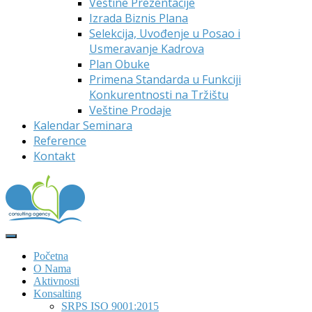
Veštine Prezentacije
Izrada Biznis Plana
Selekcija, Uvođenje u Posao i
Usmeravanje Kadrova
Plan Obuke
Primena Standarda u Funkciji
Konkurentnosti na Tržištu
Veštine Prodaje
Kalendar Seminara
Reference
Kontakt
Početna
O Nama
Aktivnosti
Konsalting
SRPS ISO 9001:2015