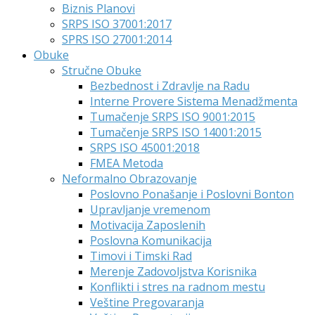
Biznis Planovi
SRPS ISO 37001:2017
SPRS ISO 27001:2014
Obuke
Stručne Obuke
Bezbednost i Zdravlje na Radu
Interne Provere Sistema Menadžmenta
Tumačenje SRPS ISO 9001:2015
Tumačenje SRPS ISO 14001:2015
SRPS ISO 45001:2018
FMEA Metoda
Neformalno Obrazovanje
Poslovno Ponašanje i Poslovni Bonton
Upravljanje vremenom
Motivacija Zaposlenih
Poslovna Komunikacija
Timovi i Timski Rad
Merenje Zadovoljstva Korisnika
Konflikti i stres na radnom mestu
Veštine Pregovaranja