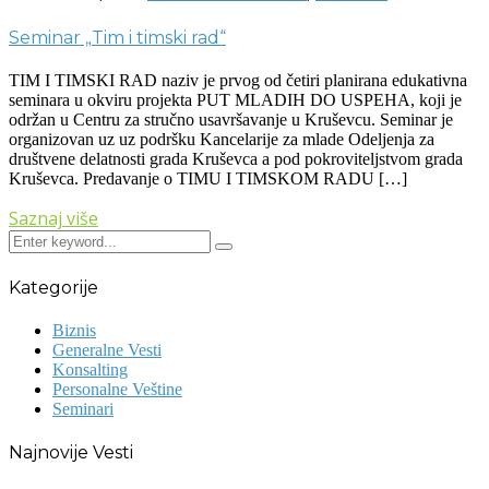
Seminar „Tim i timski rad“
TIM I TIMSKI RAD naziv je prvog od četiri planirana edukativna
seminara u okviru projekta PUT MLADIH DO USPEHA, koji je
održan u Centru za stručno usavršavanje u Kruševcu. Seminar je
organizovan uz uz podršku Kancelarije za mlade Odeljenja za
društvene delatnosti grada Kruševca a pod pokroviteljstvom grada
Kruševca. Predavanje o TIMU I TIMSKOM RADU […]
Saznaj više
Kategorije
Biznis
Generalne Vesti
Konsalting
Personalne Veštine
Seminari
Najnovije Vesti