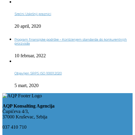
Srećni Uskršnji praznici
20 april, 2020
Program finansijske podrške – Korišćenjem standarda do konkurentnijih
proizvoda
10 februar, 2022
Objavljen SRPS ISO 10001:2020
5 mart, 2020
AQP Konsalting Agencija
Čupićeva 4/3,
37000 Kruševac, Srbija
037 410 710