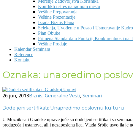
Merenje Zadovoljstva Korisnika
Konflikti i stres na radnom mestu
Veštine Pregovaranja
Veštine Prezentacije
Izrada Biznis Plana
Selekcija, Uvođenje u Posao i Usmeravanje Kadr
Plan Obuke
Primena Standarda u Funkciji Konkurentnosti na T
Veštine Prodaje
Kalendar Seminara
Reference
Kontakt
Oznaka:
unapredimo poslov
26 jun, 2013
Biznis
,
Generalne Vesti
,
Seminari
Dodeljeni sertifikati: Unapredimo poslovnu kulturu
U Mozaik sali Gradske uprave juče su dodeljeni sertifikati sa seminar
preduzeća i ustanova, ali i nezaposlena lica. Vlada Srbije usvojila je