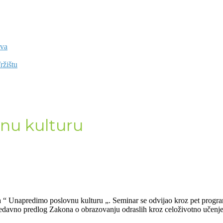
ova
ržištu
nu kulturu
a “ Unapredimo poslovnu kulturu „. Seminar se odvijao kroz pet program
 nedavno predlog Zakona o obrazovanju odraslih kroz celoživotno učenje,