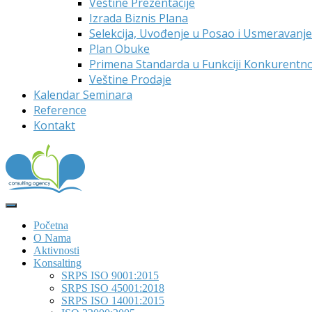
Veštine Prezentacije
Izrada Biznis Plana
Selekcija, Uvođenje u Posao i Usmeravanj
Plan Obuke
Primena Standarda u Funkciji Konkurentno
Veštine Prodaje
Kalendar Seminara
Reference
Kontakt
Početna
O Nama
Aktivnosti
Konsalting
SRPS ISO 9001:2015
SRPS ISO 45001:2018
SRPS ISO 14001:2015