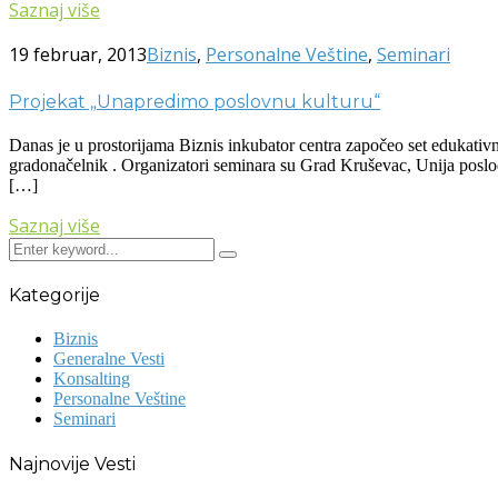
Saznaj više
19 februar, 2013
Biznis
,
Personalne Veštine
,
Seminari
Projekat „Unapredimo poslovnu kulturu“
Danas je u prostorijama Biznis inkubator centra započeo set edukat
gradonačelnik . Organizatori seminara su Grad Kruševac, Unija poslod
[…]
Saznaj više
Kategorije
Biznis
Generalne Vesti
Konsalting
Personalne Veštine
Seminari
Najnovije Vesti