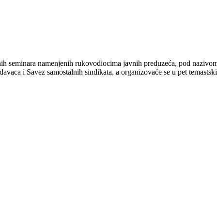
ivnih seminara namenjenih rukovodiocima javnih preduzeća, pod nazivom
avaca i Savez samostalnih sindikata, a organizovaće se u pet temastsk