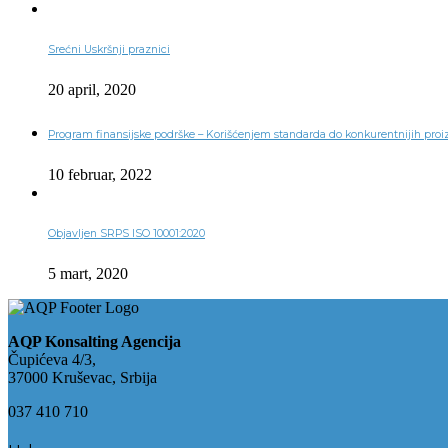
Srećni Uskršnji praznici
20 april, 2020
Program finansijske podrške – Korišćenjem standarda do konkurentnijih proi
10 februar, 2022
Objavljen SRPS ISO 10001:2020
5 mart, 2020
AQP Konsalting Agencija
Čupićeva 4/3,
37000 Kruševac, Srbija
037 410 710