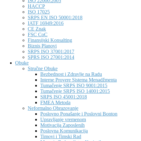
ISO 22000:2005
HACCP
ISO 17025
SRPS EN ISO 50001:2018
IATF 16949:2016
CE Znak
FSC CoC
Finansijski Konsalting
Biznis Planovi
SRPS ISO 37001:2017
SPRS ISO 27001:2014
Obuke
Stručne Obuke
Bezbednost i Zdravlje na Radu
Interne Provere Sistema Menadžmenta
Tumačenje SRPS ISO 9001:2015
Tumačenje SRPS ISO 14001:2015
SRPS ISO 45001:2018
FMEA Metoda
Neformalno Obrazovanje
Poslovno Ponašanje i Poslovni Bonton
Upravljanje vremenom
Motivacija Zaposlenih
Poslovna Komunikacija
Timovi i Timski Rad