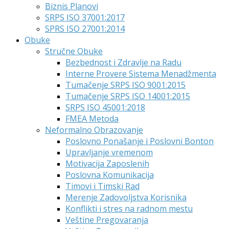
Biznis Planovi
SRPS ISO 37001:2017
SPRS ISO 27001:2014
Obuke
Stručne Obuke
Bezbednost i Zdravlje na Radu
Interne Provere Sistema Menadžmenta
Tumačenje SRPS ISO 9001:2015
Tumačenje SRPS ISO 14001:2015
SRPS ISO 45001:2018
FMEA Metoda
Neformalno Obrazovanje
Poslovno Ponašanje i Poslovni Bonton
Upravljanje vremenom
Motivacija Zaposlenih
Poslovna Komunikacija
Timovi i Timski Rad
Merenje Zadovoljstva Korisnika
Konflikti i stres na radnom mestu
Veštine Pregovaranja